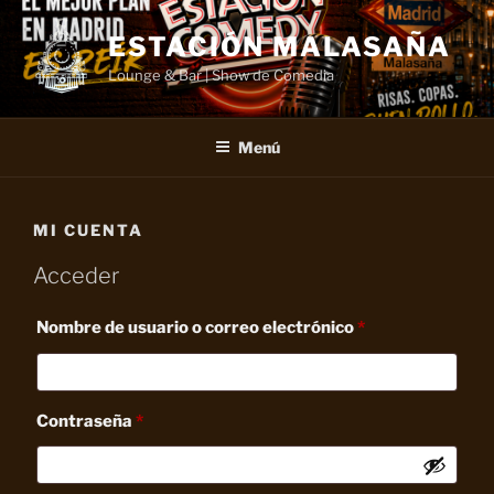
Saltar
al
ESTACIÓN MALASAÑA
contenido
Lounge & Bar | Show de Comedia
Menú
MI CUENTA
Acceder
Obligatorio
Nombre de usuario o correo electrónico
*
Obligatorio
Contraseña
*