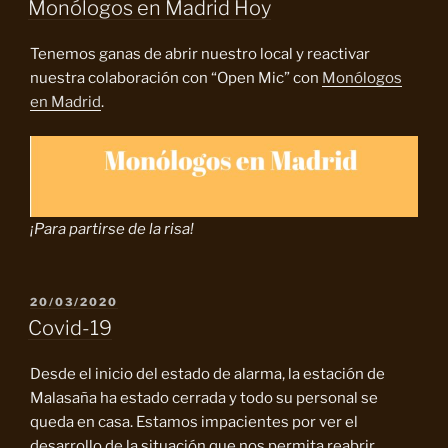
Monólogos en Madrid Hoy
Tenemos ganas de abrir nuestro local y reactivar
nuestra colaboración con “Open Mic” con
Monólogos
en Madrid
.
¡Para partirse de la risa!
PUBLICADO
20/03/2020
EL
Covid-19
Desde el inicio del estado de alarma, la estación de
Malasaña ha estado cerrada y todo su personal se
queda en casa. Estamos impacientes por ver el
desarrollo de la situación que nos permita reabrir