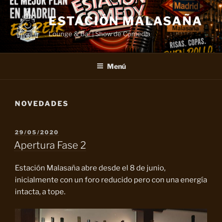
Saltar
al
ESTACIÓN MALASAÑA
contenido
Lounge & Bar | Show de Comedia
Menú
NOVEDADES
PUBLICADO
29/05/2020
EL
Apertura Fase 2
Estación Malasaña abre desde el 8 de junio,
inicialmente con un foro reducido pero con una energía
intacta, a tope.