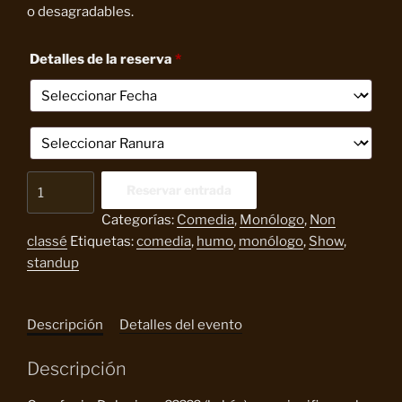
15,00 €.
10,00 €.
o desagradables.
Detalles de la reserva
*
Kacofonias
Reservar entrada
V2.
Categorías:
Comedia
,
Monólogo
,
Non
Kaco
classé
Etiquetas:
comedia
,
humo
,
monólogo
,
Show
,
Forns
standup
cantidad
Descripción
Detalles del evento
Descripción