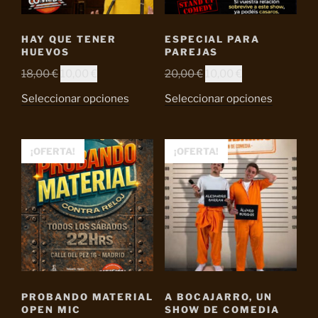
HAY QUE TENER
ESPECIAL PARA
HUEVOS
PAREJAS
El
El
El
El
18,00
€
10,00
€
20,00
€
10,00
€
precio
precio
precio
precio
Seleccionar opciones
Seleccionar opciones
original
actual
original
actual
era:
es:
era:
es:
18,00 €.
10,00 €.
20,00 €.
10,00 €.
¡OFERTA!
¡OFERTA!
PROBANDO MATERIAL
A BOCAJARRO, UN
OPEN MIC
SHOW DE COMEDIA