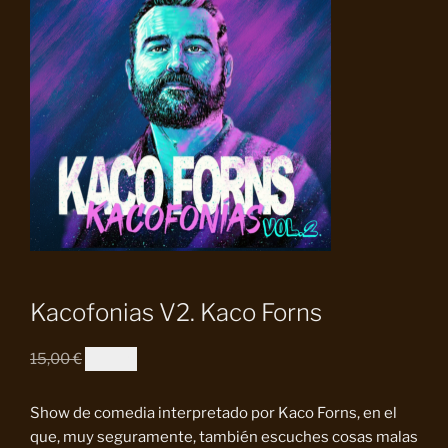
Kacofonias V2. Kaco Forns
El
El
15,00
€
10,00
€
precio
precio
original
actual
Show de comedia interpretado por Kaco Forns, en el
era:
es:
que, muy seguramente, también escuches cosas malas