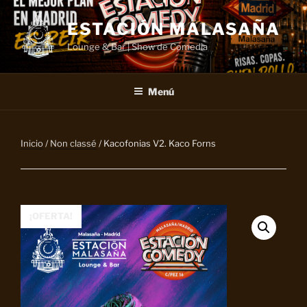
Saltar
al
ESTACIÓN MALASAÑA
contenido
Lounge & Bar | Show de Comedia
Menú
Inicio
/
Non classé
/ Kacofonias V2. Kaco Forns
¡OFERTA!