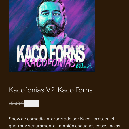
Kacofonias V2. Kaco Forns
El
El
15,00
€
10,00
€
precio
precio
original
actual
Show de comedia interpretado por Kaco Forns, en el
era:
es:
que, muy seguramente, también escuches cosas malas