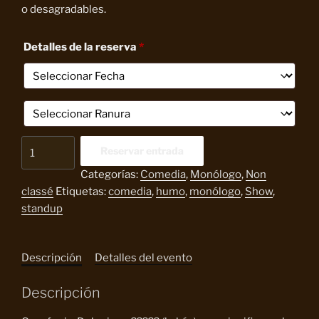
15,00 €.
10,00 €.
o desagradables.
Detalles de la reserva
*
Kacofonias
Reservar entrada
V2.
Categorías:
Comedia
,
Monólogo
,
Non
Kaco
classé
Etiquetas:
comedia
,
humo
,
monólogo
,
Show
,
Forns
standup
cantidad
Descripción
Detalles del evento
Descripción