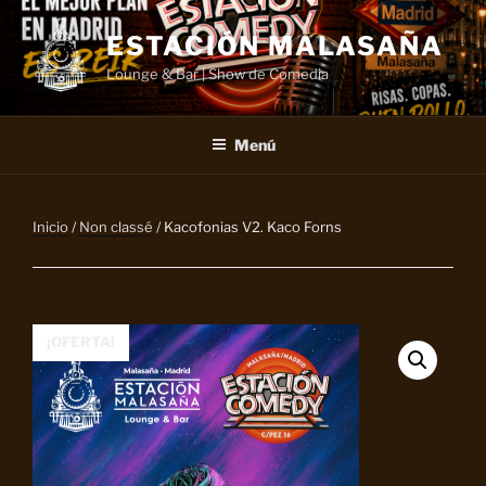
Saltar
al
ESTACIÓN MALASAÑA
contenido
Lounge & Bar | Show de Comedia
Menú
Inicio
/
Non classé
/ Kacofonias V2. Kaco Forns
¡OFERTA!