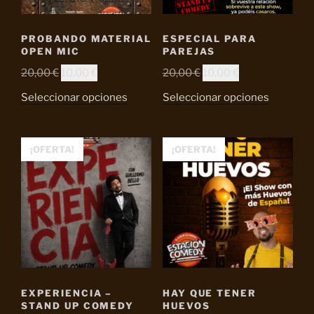
PROBANDO MATERIAL
ESPECIAL PARA
OPEN MIC
PAREJAS
El
El
El
El
20,00
€
10,00
€
20,00
€
10,00
€
precio
precio
precio
precio
Seleccionar opciones
Seleccionar opciones
original
actual
original
actual
era:
es:
era:
es:
20,00 €.
10,00 €.
20,00 €.
10,00 €.
¡OFERTA!
¡OFERTA!
EXPERIENCIA –
HAY QUE TENER
STAND UP COMEDY
HUEVOS