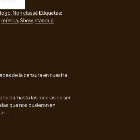
ntrada
logo
,
Non classé
Etiquetas:
,
música
,
Show
,
standup
des de la censura en nuestra
buela, hasta las locuras de ser
idas que nos pusieron en
lar…