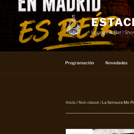
Saltar
al
contenido
ESTAC
Lounge & Bar | Sh
Programación
Novedades
Inicio
/
Non classé
/ La Sensura Me P
¡OFERTA!