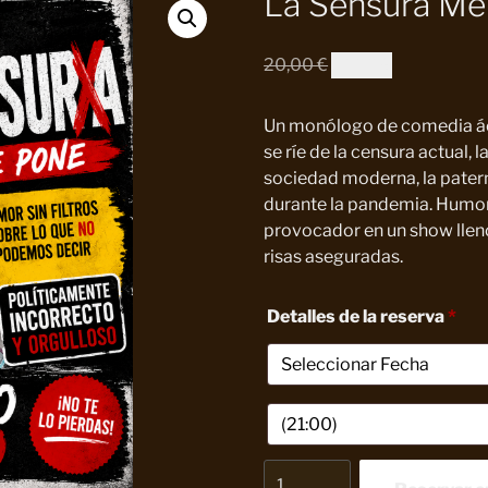
La Sensura Me
El
El
20,00
€
10,00
€
precio
precio
original
actual
Un monólogo de comedia áci
era:
es:
se ríe de la censura actual, 
20,00 €.
10,00 €.
sociedad moderna, la patern
durante la pandemia. Humor 
provocador en un show lle
risas aseguradas.
Detalles de la reserva
*
La