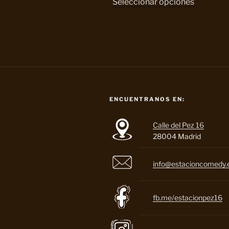
Seleccionar opciones
original
actual
era:
es:
20,00 €.
10,00 €.
ENCUENTRANOS EN:
Calle del Pez 16
28004 Madrid
info@estacioncomedy.
fb.me/estacionpez16