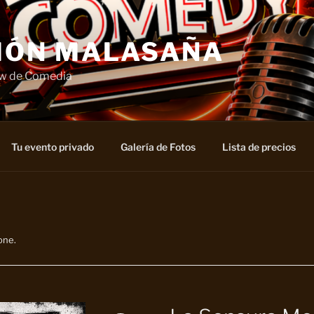
IÓN MALASAÑA
ow de Comedia
Tu evento privado
Galería de Fotos
Lista de precios
one.