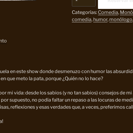
Reservar e
Sensura
Me
Categorías:
Comedia
,
Monó
Pone.
comedia
,
humor
,
monólogo
cantidad
ento
 duela en este show donde desmenuzo con humor las absurdida
 en que meto la pata, porque ¿Quién no lo hace?
 mi vida: desde los sabios (y no tan sabios) consejos de mi a
por supuesto, no podía faltar un repaso a las locuras de med
sas, reflexiones y esas verdades que, a veces, preferimos cal
a!