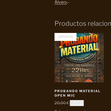
Álvaro
.-
Productos relacio
¡OFERTA!
PROBANDO MATERIAL
OPEN MIC
El
El
20,00
€
10,00
€
precio
precio