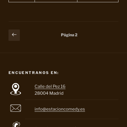
Paginación
Página
Página
2
anterior
de
entradas
ENCUENTRANOS EN:
Calle del Pez 16
28004 Madrid
info@estacioncomedy.es