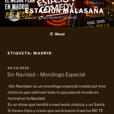
Saltar
al
ESTACIÓN MALASAÑA
contenido
Lounge & Bar | Show de Comedia
Menú
ETIQUETA:
MADRID
PUBLICADO
20/12/2022
EL
Sin Navidad – Monólogo Especial
«Sin Navidad» es un monólogo especial creado por tres
cómicos que satirizan todo lo que para el mundo es
normal en la Navidad.
Es un show que tendrá crowd work, música, y un Santa.
Si tienes hijos y crees que seria bueno traerlos NO TE