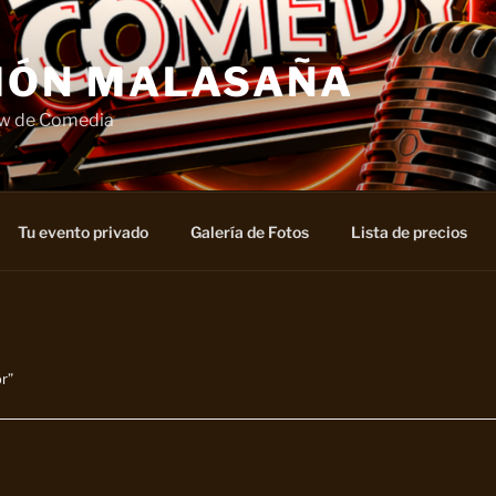
IÓN MALASAÑA
ow de Comedia
Tu evento privado
Galería de Fotos
Lista de precios
r”