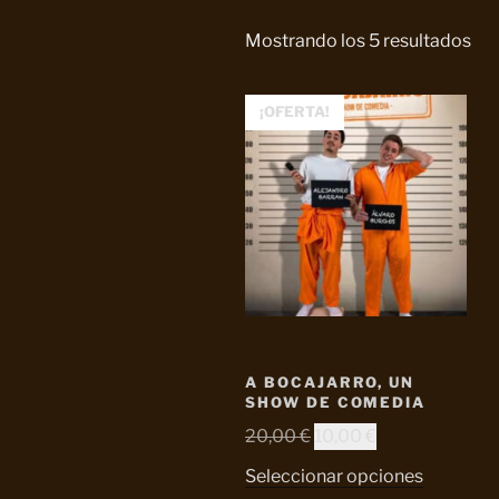
Mostrando los 5 resultados
¡OFERTA!
A BOCAJARRO, UN
SHOW DE COMEDIA
El
El
20,00
€
10,00
€
precio
precio
Seleccionar opciones
original
actual