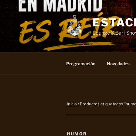
Saltar
al
contenido
ESTAC
Lounge & Bar | Sh
Programación
Novedades
Inicio
/ Productos etiquetados “humo
HUMOR