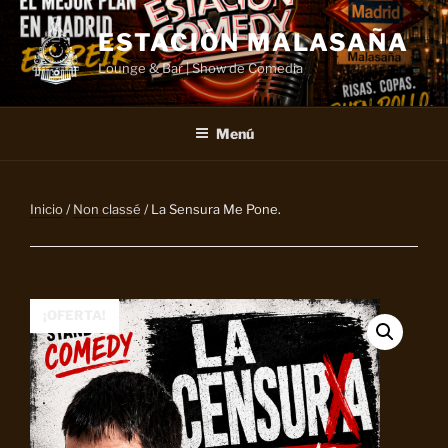
Saltar
al
ESTACIÓN MALASAÑA
contenido
Lounge & Bar | Show de Comedia
Menú
Inicio
/
Non classé
/ La Sensura Me Pone.
¡OFERTA!