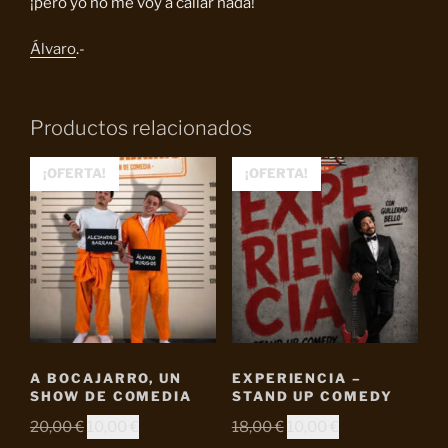
¡pero yo no me voy a callar nada!
Álvaro
.-
Productos relacionados
¡OFERTA!
¡OFERTA!
A BOCAJARRO, UN
EXPERIENCIA –
SHOW DE COMEDIA
STAND UP COMEDY
El
El
El
El
20,00
€
10,00
€
18,00
€
10,00
€