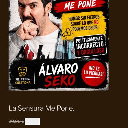
La Sensura Me Pone.
El
El
20,00
€
10,00
€