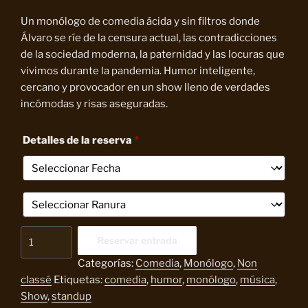
precio
precio
original
actual
Un monólogo de comedia ácida y sin filtros donde
era:
es:
Álvaro se ríe de la censura actual, las contradicciones
20,00 €.
10,00 €.
de la sociedad moderna, la paternidad y las locuras que
vivimos durante la pandemia. Humor inteligente,
cercano y provocador en un show lleno de verdades
incómodas y risas aseguradas.
Detalles de la reserva
*
La
Reservar entrada
Sensura
Categorías:
Comedia
,
Monólogo
,
Non
Me
classé
Etiquetas:
comedia
,
humor
,
monólogo
,
música
,
Pone.
Show
,
standup
cantidad