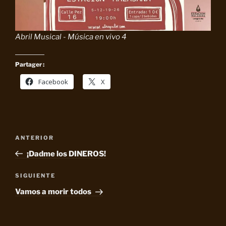
Abril Musical - Música en vivo 4
Partager :
Facebook
X
Navegación
Entrada
ANTERIOR
de
anterior:
¡Dadme los DINEROS!
entradas
Siguiente
SIGUIENTE
entrada
Vamos a morir todos