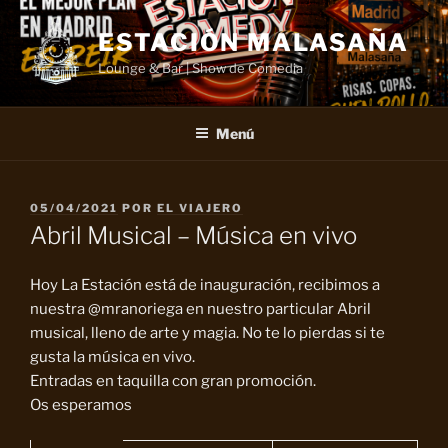
Saltar
al
ESTACIÓN MALASAÑA
contenido
Lounge & Bar | Show de Comedia
Menú
PUBLICADO
05/04/2021
POR
EL VIAJERO
EL
Abril Musical – Música en vivo
Hoy La Estación está de inauguración, recibimos a
nuestra @mranoriega en nuestro particular Abril
musical, lleno de arte y magia. No te lo pierdas si te
gusta la música en vivo.
Entradas en taquilla con gran promoción.
Os esperamos