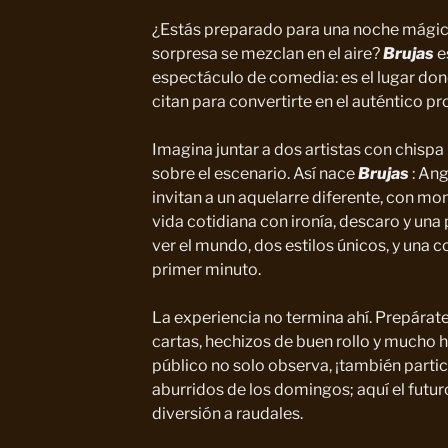
¿Estás preparado para una noche mágica 
sorpresa se mezclan en el aire?
Brujas
e
espectáculo de comedia: es el lugar dond
citan para convertirte en el auténtico pr
Imagina juntar a dos artistas con chispa i
sobre el escenario. Así nace
Brujas
: Ang
invitan a un aquelarre diferente, con m
vida cotidiana con ironía, descaro y un
ver el mundo, dos estilos únicos, y una 
primer minuto.
La experiencia no termina ahí. Prepárate
cartas, hechizos de buen rollo y mucho
público no solo observa, ¡también parti
aburridos de los domingos; aquí el futur
diversión a raudales.