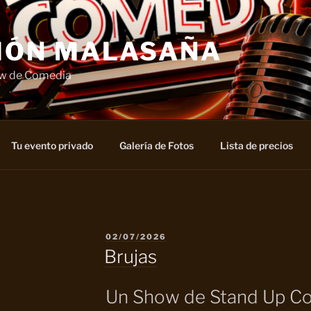
IÓN MALASAÑA
ow de Comedia
Tu evento privado
Galería de Fotos
Lista de precios
PUBLICADO
02/07/2026
EL
Brujas
Un Show de Stand Up 