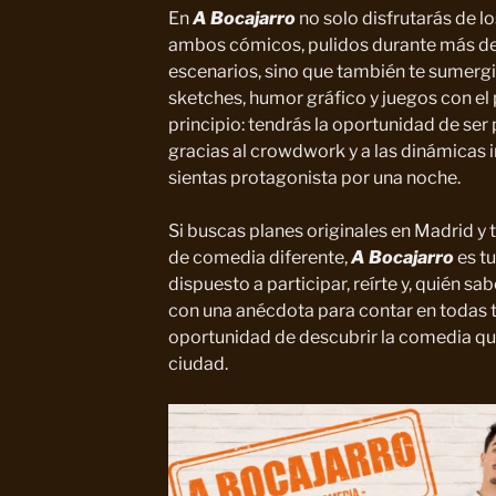
En
A Bocajarro
no solo disfrutarás de l
ambos cómicos, pulidos durante más de
escenarios, sino que también te sumergir
sketches, humor gráfico y juegos con el pú
principio: tendrás la oportunidad de ser
gracias al crowdwork y a las dinámicas i
sientas protagonista por una noche.
Si buscas planes originales en Madrid y 
de comedia diferente,
A Bocajarro
es tu
dispuesto a participar, reírte y, quién sab
con una anécdota para contar en todas t
oportunidad de descubrir la comedia qu
ciudad.