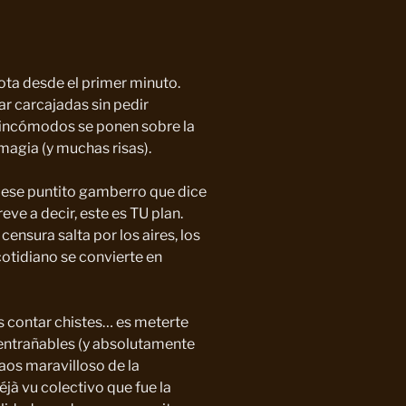
ota desde el primer minuto.
tar carcajadas sin pedir
incómodos se ponen sobre la
magia (y muchas risas).
con ese puntito gamberro que dice
ve a decir, este es TU plan.
ensura salta por los aires, los
tidiano se convierte en
es contar chistes… es meterte
entrañables (y absolutamente
caos maravilloso de la
à vu colectivo que fue la