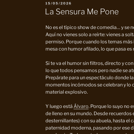
PUBLICADO
15/05/2026
EL
La Sensura Me Pone
No es el típico show de comedia… y se n
Aquí no vienes solo a reírte: vienes a sol
permiso. Porque cuando los temas más 
mesa con humor afilado, lo que pasa es 
Si te va el humor sin filtros, directo y 
lo que todos pensamos pero nadie se atre
Prepárate para un espectáculo donde la c
momentos incómodos se celebran y lo co
material explosivo.
Y luego está
Álvaro
. Porque lo suyo no 
de lleno en su mundo. Desde recuerdos 
desternillantes) con su abuela, hasta el 
paternidad moderna, pasando por ese déj