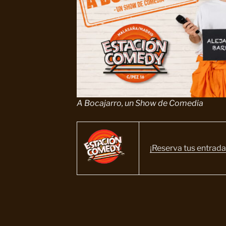
A Bocajarro, un Show de Comedia
¡Reserva tus entrada