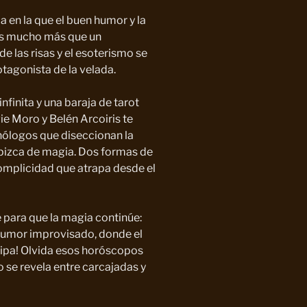
en la que el buen humor y la
s mucho más que un
e las risas y el esoterismo se
otagonista de la velada.
nfinita y una baraja de tarot
ie Moro y Belén Arcoiris te
onólogos que diseccionan la
a pizca de magia. Dos formas de
complicidad que atrapa desde el
 para que la magia continúe:
 humor improvisado, donde el
cipa! Olvida esos horóscopos
o se revela entre carcajadas y