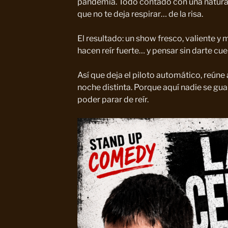
pandemia. Todo contado con una natura
que no te deja respirar… de la risa.
El resultado: un show fresco, valiente y
hacen reír fuerte… y pensar sin darte cue
Así que deja el piloto automático, reúne a
noche distinta. Porque aquí nadie se gu
poder parar de reír.