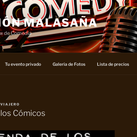
IÓN MALASAÑA
ow de Comedia
Tu evento privado
Galería de Fotos
Lista de precios
 VIAJERO
 los Cómicos