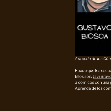
Aprenda de los Có
Puede que les escuc
Ellos son:
Javi Brav
3 cómicos con una g
Aprenda de los cómi