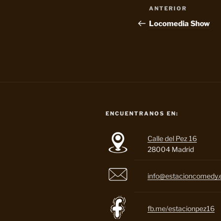
Navegación
Entrada
ANTERIOR
de
anterior:
Locomedia Show
entradas
ENCUENTRANOS EN:
Calle del Pez 16
28004 Madrid
info@estacioncomedy.
fb.me/estacionpez16