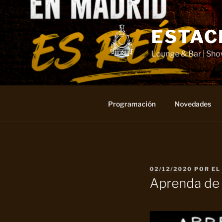
Saltar
al
contenido
ESTAC
Lounge & Bar | Sh
Programación
Novedades
PUBLICADO
02/12/2020
POR
EL
EL
Aprenda de