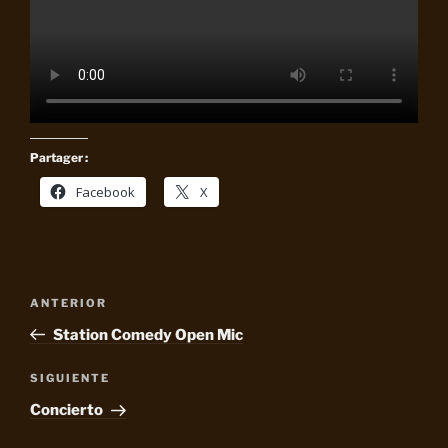
Partager :
Facebook
X
Navegación
Entrada
ANTERIOR
de
anterior:
Station Comedy Open Mic
entradas
Siguiente
SIGUIENTE
entrada
Concierto