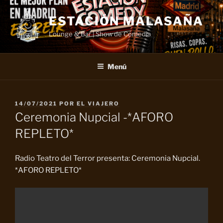
Saltar
al
ESTACIÓN MALASAÑA
contenido
Lounge & Bar | Show de Comedia
Menú
PUBLICADO
14/07/2021
POR
EL VIAJERO
EL
Ceremonia Nupcial -*AFORO
REPLETO*
Radio Teatro del Terror presenta: Ceremonia Nupcial.
*AFORO REPLETO*