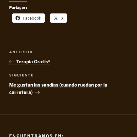
Partager :
Facebook
X
Navegación
Entrada
ANTERIOR
de
anterior:
Terapia Gratis*
entradas
Siguiente
SIGUIENTE
entrada
Me gustan las sandías (cuando ruedan por la
carretera)
ENCUENTRANOS EN: