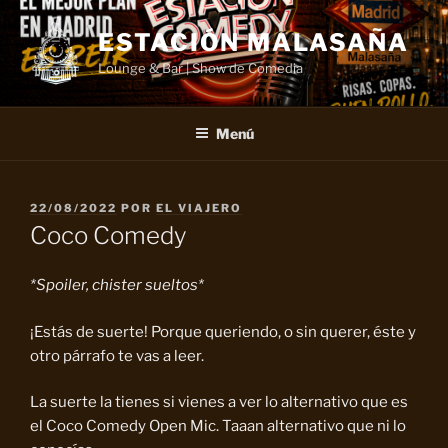
Saltar
al
ESTACIÓN MALASAÑA
contenido
Lounge & Bar | Show de Comedia
Menú
PUBLICADO
22/08/2022
POR
EL VIAJERO
EL
Coco Comedy
*Spoiler, chister sueltos*
¡Estás de suerte! Porque queriendo, o sin querer, éste y
otro párrafo te vas a leer.
La suerte la tienes si vienes a ver lo alternativo que es
el Coco Comedy Open Mic. Taaan alternativo que ni lo