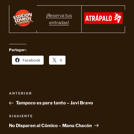
¡Reserva tus
entradas!
Partager :
Facebook
X
Navegación
Entrada
ANTERIOR
de
anterior:
Tampoco es para tanto – Javi Bravo
entradas
Siguiente
SIGUIENTE
entrada
No Disparen al Cómico – Manu Chacón