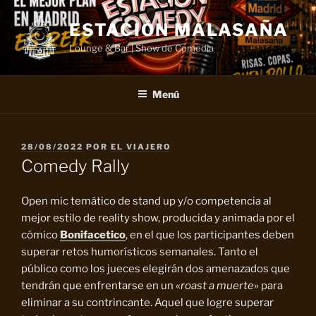
Saltar
al
ESTACIÓN MALASAÑA
contenido
Lounge & Bar | Show de Comedia
Menú
PUBLICADO
28/08/2022
POR
EL VIAJERO
EL
Comedy Rally
Open mic temático de stand up y/o competencia al
mejor estilo de reality show, producida y animada por el
cómico
Bonifacetico
, en el que los participantes deben
superar retos humorísticos semanales. Tanto el
público como los jueces elegirán dos amenazados que
tendrán que enfrentarse en un «
roast a muerte
» para
eliminar a su contrincante. Aquel que logre superar