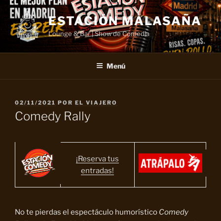
Saltar
al
ESTACIÓN MALASAÑA
contenido
Lounge & Bar | Show de Comedia
Menú
PUBLICADO
02/11/2021
POR
EL VIAJERO
EL
Comedy Rally
¡Reserva tus
entradas!
No te pierdas el espectáculo humorístico
Comedy