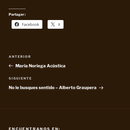
Partager :
Facebook
X
Navegación
Entrada
ANTERIOR
de
anterior:
Maria Noriega Acústica
entradas
Siguiente
SIGUIENTE
entrada
No le busques sentido – Alberto Graupera
ENCUENTRANOS EN: