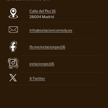
Calle del Pez 16
28004 Madrid
info@estacioncomedy.es
fb.me/estacionpez16
estacionpez16
X-Twitter