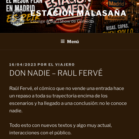
Saltar
al
ESTACIÓN MALASAÑA
contenido
Lounge & Bar | Show de Comedia
Menú
PUBLICADO
16/04/2023
POR
EL VIAJERO
EL
DON NADIE – RAUL FERVÉ
Raúl Fervé, el cómico que no vende una entrada hace
un repaso a toda su trayectoria encima de los
escenarios y ha llegado a una conclusión: no le conoce
nadie.
Todo esto con nuevos textos y algo muy actual,
interacciones con el público.