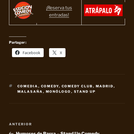
¡Reserva tus
entradas!
Partager :
Facebook
X
ETIQUETAS
COMEDIA
,
COMEDY
,
COMEDY CLUB
,
MADRID
,
MALASAÑA
,
MONÓLOGO
,
STAND UP
Navegación
Entrada
ANTERIOR
de
anterior:
Humores de Barra – Stand Up Comedy