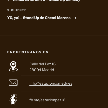
entradas
Siguiente
SIGUIENTE
entrada
YO, ya! – Stand Up de Chemi Moreno
ENCUENTRANOS EN:
Calle del Pez 16
28004 Madrid
info@estacioncomedy.es
fb.me/estacionpez16