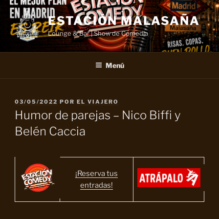
Saltar
al
ESTACIÓN MALASAÑA
contenido
Lounge & Bar | Show de Comedia
Menú
PUBLICADO
03/05/2022
POR
EL VIAJERO
EL
Humor de parejas – Nico Biffi y
Belén Caccia
¡Reserva tus
entradas!