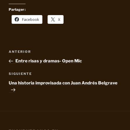
Partager :
Facebook
X
Navegación
Entrada
ANTERIOR
de
anterior:
Entre risas y dramas- Open Mic
entradas
Siguiente
SIGUIENTE
entrada
Una historia improvisada con Juan Andrés Belgrave