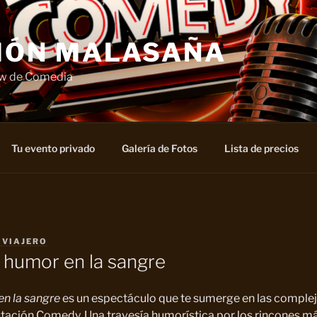
IÓN MALASAÑA
ow de Comedia
Tu evento privado
Galería de Fotos
Lista de precios
 VIAJERO
humor en la sangre
n la sangre
es un espectáculo que te sumerge en las comple
tación Comedy. Una travesía humorística por los rincones má