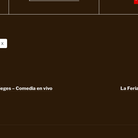
X
ieges – Comedia en vivo
La Feri