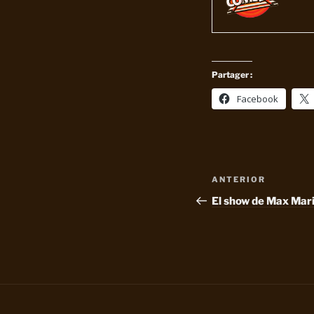
Partager :
Facebook
Navegación
Entrada
ANTERIOR
de
anterior:
El show de Max Mar
entradas