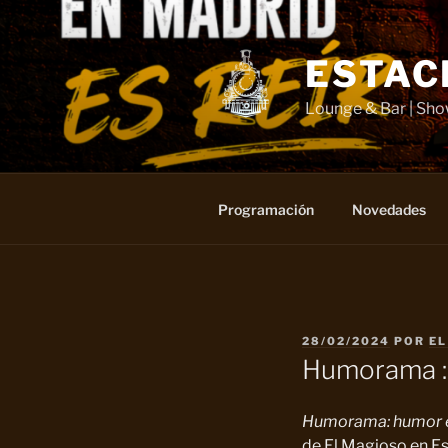
Saltar
al
contenido
ESTAC
Lounge & Bar | Sh
Programación
Novedades
PUBLICADO
28/02/2024
POR
EL
EL
Humorama : 
Humorama: humor e
de El Magioso en Es