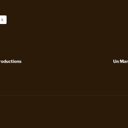
X
roductions
Un Man