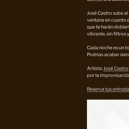
José Castro sube al
ventana en cuanto e
que te harán doblar
vibrante, sin filtros
Cada noche es un to
Podrías acabar siend
Artista:
José Castro
por la improvisación
Reserva tus entrada