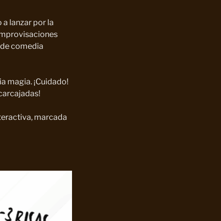
a lanzar por la
 improvisaciones
a de comedia
ia magia. ¡Cuidado!
 carcajadas!
teractiva, marcada