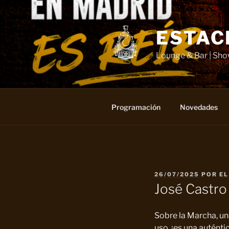
Saltar
al
contenido
ESTAC
Lounge & Bar | Sh
Programación
Novedades
PUBLICADO
26/07/2025
POR
EL
EL
José Castro
Sobre la Marcha, un
uso, ¡es una auténti