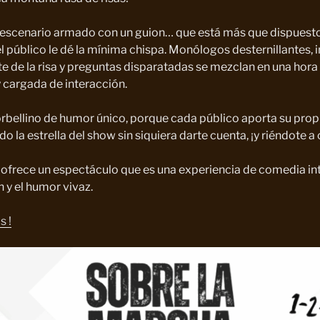
 escenario armado con un guion… que está más que dispuesto 
l público le dé la mínima chispa. Monólogos desternillantes,
te de la risa y preguntas disparatadas se mezclan en una hor
 y cargada de interacción.
rbellino de humor único, porque cada público aporta su prop
o la estrella del show sin siquiera darte cuenta, ¡y riéndote a
ofrece un espectáculo que es una experiencia de comedia in
 y el humor vivaz.
s !