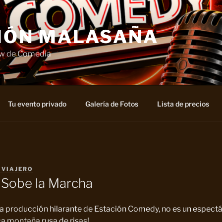
IÓN MALASAÑA
ow de Comedia
Tu evento privado
Galería de Fotos
Lista de precios
 VIAJERO
 Sobe la Marcha
a producción hilarante de Estación Comedy, no es un espect
ca montaña rusa de risas!