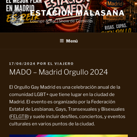
Saltar
al
ESTACIÓN MALASAÑA
contenido
Lounge & Bar | Show de Comedia
Menú
PUBLICADO
17/06/2024
POR
EL VIAJERO
EL
MADO – Madrid Orgullo 2024
El Orgullo Gay Madrid es una celebración anual de la
comunidad LGBT+ que tiene lugar en la ciudad de
Madrid. El evento es organizado por la Federación
Estatal de Lesbianas, Gays, Transexuales y Bisexuales
(
FELGTB
) y suele incluir desfiles, conciertos, y eventos
culturales en varios puntos de la ciudad.