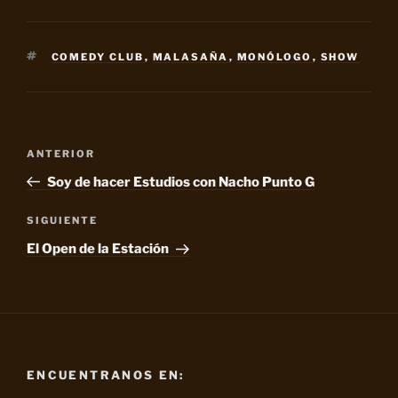
ETIQUETAS
COMEDY CLUB
,
MALASAÑA
,
MONÓLOGO
,
SHOW
Navegación
Entrada
ANTERIOR
de
anterior:
Soy de hacer Estudios con Nacho Punto G
entradas
Siguiente
SIGUIENTE
entrada
El Open de la Estación
ENCUENTRANOS EN: