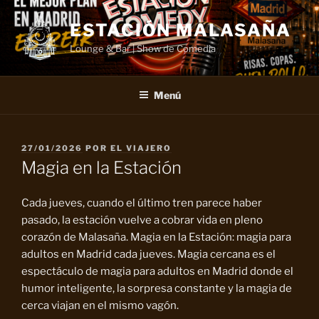
Saltar
al
ESTACIÓN MALASAÑA
contenido
Lounge & Bar | Show de Comedia
Menú
PUBLICADO
27/01/2026
POR
EL VIAJERO
EL
Magia en la Estación
Cada jueves, cuando el último tren parece haber
pasado, la estación vuelve a cobrar vida en pleno
corazón de Malasaña. Magia en la Estación: magia para
adultos en Madrid cada jueves. Magia cercana es el
espectáculo de magia para adultos en Madrid donde el
humor inteligente, la sorpresa constante y la magia de
cerca viajan en el mismo vagón.