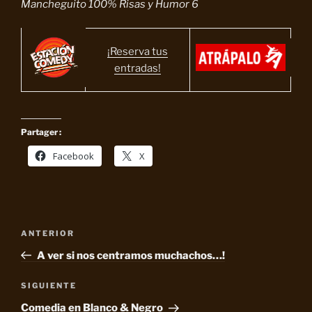
Mancheguito 100% Risas y Humor 6
¡Reserva tus
entradas!
Partager :
Facebook
X
Navegación
Entrada
ANTERIOR
de
anterior:
A ver si nos centramos muchachos…!
entradas
Siguiente
SIGUIENTE
entrada
Comedia en Blanco & Negro