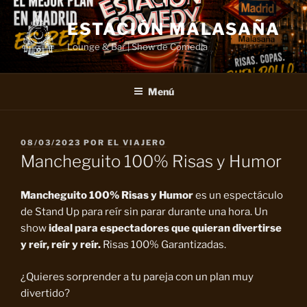
Saltar
al
ESTACIÓN MALASAÑA
contenido
Lounge & Bar | Show de Comedia
Menú
PUBLICADO
08/03/2023
POR
EL VIAJERO
EL
Mancheguito 100% Risas y Humor
Mancheguito 100% Risas y Humor
es un espectáculo
de Stand Up para reír sin parar durante una hora. Un
show
ideal para espectadores que quieran divertirse
y reír, reír y reír.
Risas 100% Garantizadas.
¿Quieres sorprender a tu pareja con un plan muy
divertido?