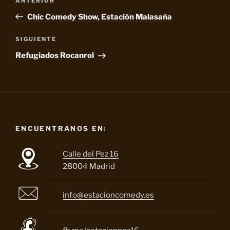
Entrada
ANTERIOR
de
anterior:
Chic Comedy Show, Estación Malasaña
entradas
Siguiente
SIGUIENTE
entrada
Refugiados Rocanrol
ENCUENTRANOS EN:
Calle del Pez 16
28004 Madrid
info@estacioncomedy.es