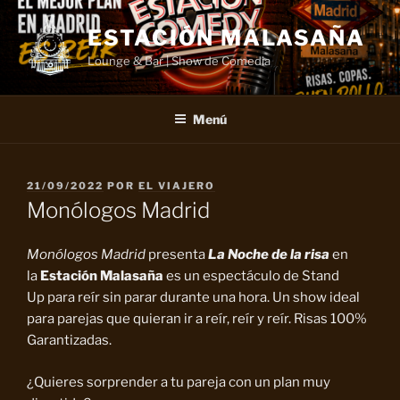
Saltar
al
ESTACIÓN MALASAÑA
contenido
Lounge & Bar | Show de Comedia
Menú
PUBLICADO
21/09/2022
POR
EL VIAJERO
EL
Monólogos Madrid
Monólogos Madrid
presenta
La Noche de la risa
en
la
Estación Malasaña
es un espectáculo de Stand
Up para reír sin parar durante una hora. Un show ideal
para parejas que quieran ir a reír, reír y reír. Risas 100%
Garantizadas.
¿Quieres sorprender a tu pareja con un plan muy