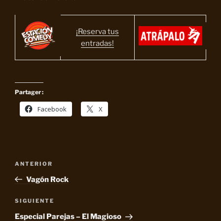
¡Reserva tus
entradas!
Partager :
Facebook
X
Navegación
Entrada
ANTERIOR
de
anterior:
Vagón Rock
entradas
Siguiente
SIGUIENTE
entrada
Especial Parejas – El Magioso