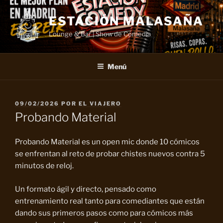
Saltar
al
ESTACIÓN MALASAÑA
contenido
Lounge & Bar | Show de Comedia
Menú
PUBLICADO
09/02/2026
POR
EL VIAJERO
EL
Probando Material
Probando Material es un open mic donde 10 cómicos
se enfrentan al reto de probar chistes nuevos contra 5
minutos de reloj.
Un formato ágil y directo, pensado como
entrenamiento real tanto para comediantes que están
dando sus primeros pasos como para cómicos más