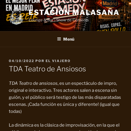
Saltar
al
ESTACIÓN MALASAÑA
contenido
Lounge & Bar | Show de Comedia
Menú
PUBLICADO
04/10/2022
POR
EL VIAJERO
EL
TDA Teatro de Ansiosos
TDA Teatro de ansiosos
, es un espectáculo de impro,
original e interactivo. Tres actores salen a escena sin
guión, y el público será testigo de las más disparatadas
escenas. ¡Cada función es única y diferente! (igual que
todas)
La dinámica es la clásica de improvisación, en la que el