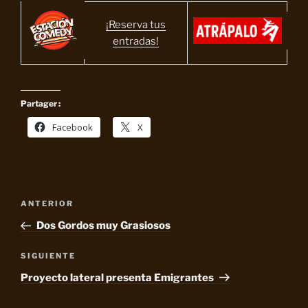
¡Reserva tus
entradas!
Partager :
Facebook
X
Navegación
Entrada
ANTERIOR
de
anterior:
Dos Gordos muy Grasiosos
entradas
Siguiente
SIGUIENTE
entrada
Proyecto lateral presenta Emigrantes