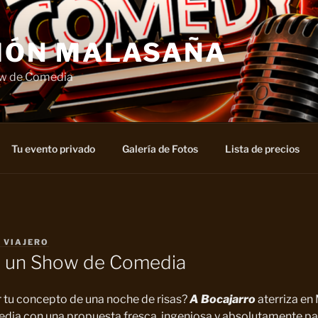
IÓN MALASAÑA
ow de Comedia
Tu evento privado
Galería de Fotos
Lista de precios
L VIAJERO
, un Show de Comedia
 tu concepto de una noche de risas?
A Bocajarro
aterriza en
dia con una propuesta fresca, ingeniosa y absolutamente par