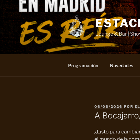
Saltar
al
contenido
ESTAC
Lounge & Bar | Sh
Programación
Novedades
PUBLICADO
06/06/2026
POR
E
EL
A Bocajarro
¿Listo para cambiar
el mundo de la come