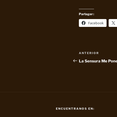
Partager :
Facebook
Navegación
Entrada
ANTERIOR
de
anterior:
La Sensura Me Pon
entradas
ENCUENTRANOS EN: