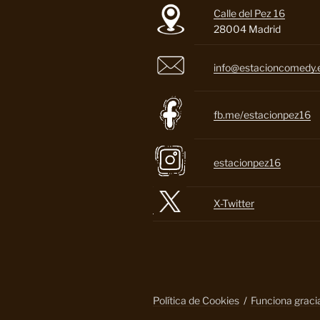
Calle del Pez 16
28004 Madrid
info@estacioncomedy.
fb.me/estacionpez16
estacionpez16
X-Twitter
Política de Cookies
Funciona grac