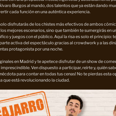
Álvaro Burgos al mando, dos talentos que ya están dando muc
tir cada función en una auténtica experiencia.
olo disfrutarás de los chistes más efectivos de ambos cómic
los mejores escenarios, sino que también te sumergirás en un
ico y juegos con el público. Aquí la risa es solo el principio: t
parte activa del espectáculo gracias al crowdwork y a las din
entas protagonista por una noche.
iginales en Madrid y te apetece disfrutar de un show de comed
 imprescindible. Ven dispuesto a participar, reírte y, quién sabe
anécdota para contar en todas tus cenas! No te pierdas esta 
a que está revolucionando la ciudad.