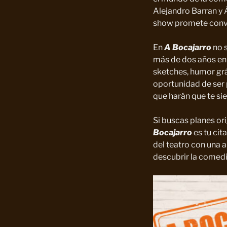
Alejandro Barran y 
show promete conver
En
A Bocajarro
no s
más de dos años en 
sketches, humor gráf
oportunidad de ser 
que harán que te si
Si buscas planes or
Bocajarro
es tu cita
del teatro con una 
descubrir la comedi