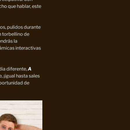
ho que hablar, este
os, pulidos durante
 torbellino de
endrás la
ámicas interactivas
ia diferente,
A
, ¡igual hasta sales
oportunidad de