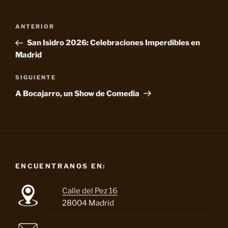
Navegación
Entrada
ANTERIOR
de
anterior:
San Isidro 2026: Celebraciones Imperdibles en
entradas
Madrid
Siguiente
SIGUIENTE
entrada
A Bocajarro, un Show de Comedia
ENCUENTRANOS EN:
Calle del Pez 16
28004 Madrid