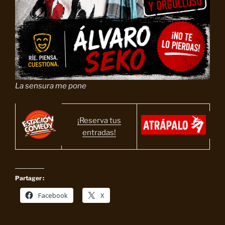
La sensura me pone
¡Reserva tus
entradas!
Partager :
Facebook
X