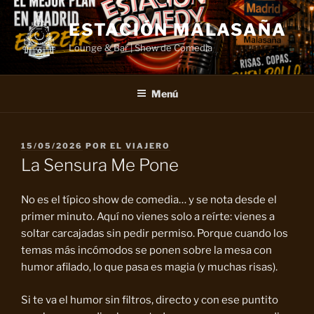
Saltar
al
ESTACIÓN MALASAÑA
contenido
Lounge & Bar | Show de Comedia
Menú
PUBLICADO
15/05/2026
POR
EL VIAJERO
EL
La Sensura Me Pone
No es el típico show de comedia… y se nota desde el
primer minuto. Aquí no vienes solo a reírte: vienes a
soltar carcajadas sin pedir permiso. Porque cuando los
temas más incómodos se ponen sobre la mesa con
humor afilado, lo que pasa es magia (y muchas risas).
Si te va el humor sin filtros, directo y con ese puntito