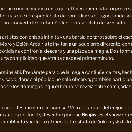
ra una noche mágica en la que el buen humor y la sorpresa s
o más que un espectáculo de comedia: es el lugar donde las r
para convertirte en el auténtico protagonista de la velada.
 artistas con chispa infinita y una baraja de tarot sobre el esc
 Moro y Belén Arcoiris te invitan a un aquelarre diferente, c
 cotidiana con ironía, descaro y una pizca de magia. Dos form
 y una complicidad que atrapa desde el primer minuto.
rmina ahí. Prepárate para que la magia continúe: cartas, hech
sado, donde el público no solo observa, ¡también participa
s de los domingos; aquí el futuro se revela entre carcajadas 
 lean el destino con una sonrisa? Ven a disfrutar del mejor sta
misterios del tarot y descubre por qué
Brujas
es el show de 
 cambiar tu suerte… o al menos, tu estado de ánimo. ¡No te lo