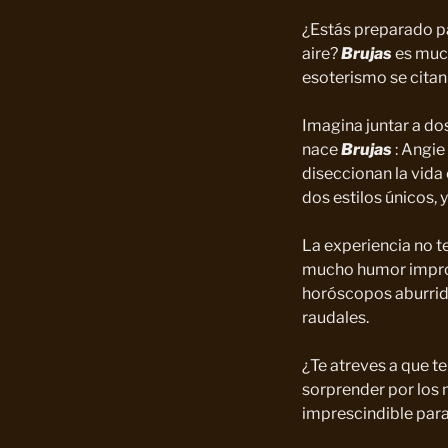
¿Estás preparado pa
aire?
Brujas
es much
esoterismo se citan 
Imagina juntar a dos
nace
Brujas
: Angie
diseccionan la vida
dos estilos únicos,
La experiencia no te
mucho humor improvi
horóscopos aburrido
raudales.
¿Te atreves a que te
sorprender por los 
imprescindible para