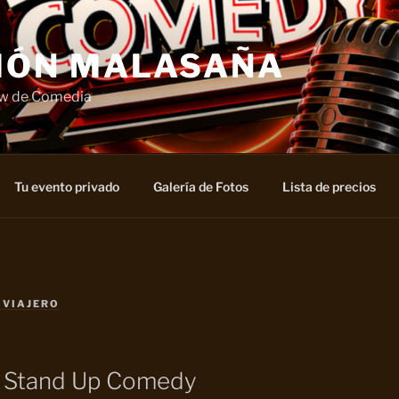
IÓN MALASAÑA
ow de Comedia
Tu evento privado
Galería de Fotos
Lista de precios
 VIAJERO
 Stand Up Comedy