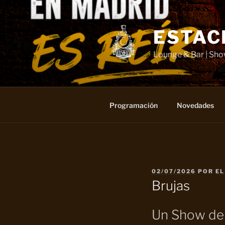
Saltar
al
contenido
ESTAC
Lounge & Bar | Sh
Programación
Novedades
PUBLICADO
02/07/2026
POR
EL
EL
Brujas
Un Show de