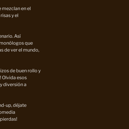
e mezclan en el
isas y el
enario. Así
on monólogos que
as de ver el mundo,
izos de buen rollo y
! Olvida esos
y diversión a
nd-up, déjate
comedia
 pierdas!