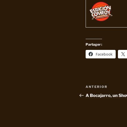
Partager :
Facebook
Navegación
Entrada
ANTERIOR
de
anterior:
A Bocajarro, un Sh
entradas