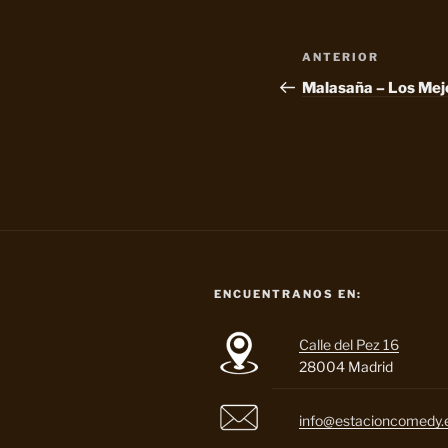
Navegación
Entrada
ANTERIOR
de
anterior:
Malasaña – Los Mej
entradas
ENCUENTRANOS EN:
Calle del Pez 16
28004 Madrid
info@estacioncomedy.