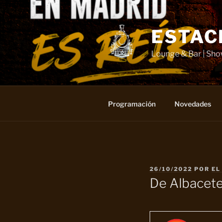
Saltar
al
contenido
ESTAC
Lounge & Bar | Sh
Programación
Novedades
PUBLICADO
26/10/2022
POR
EL
EL
De Albacete