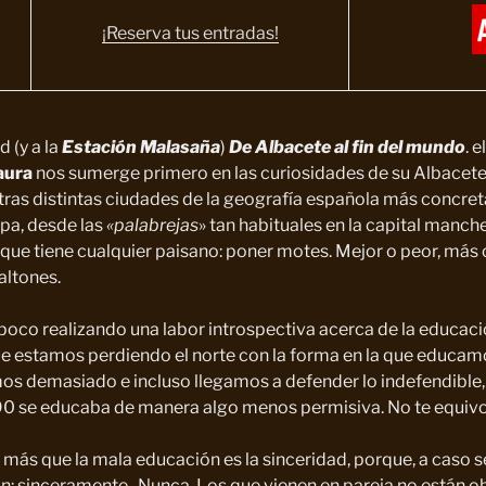
¡Reserva tus entradas!
d (y a la
Estación Malasaña
)
De Albacete al fin del mundo
. e
aura
nos sumerge primero en las curiosidades de su Albacete 
ras distintas ciudades de la geografía española más concret
pa, desde las
«palabrejas
» tan habituales en la capital manch
ue tiene cualquier paisano: poner motes. Mejor o peor, más
altones.
oco realizando una labor introspectiva acerca de la educaci
ue estamos perdiendo el norte con la forma en la que educam
s demasiado e incluso llegamos a defender lo indefendible, y
 90 se educaba de manera algo menos permisiva. No te equiv
a más que la mala educación es la sinceridad, porque, a caso s
: sinceramente.. Nunca. Los que vienen en pareja no están o