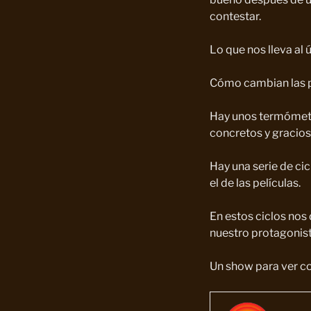
contestar.
Lo que nos lleva al 
Cómo cambian las pa
Hay unos termómetr
concretos y gracios
Hay una serie de cic
el de las películas.
En estos ciclos nos
nuestro protagonista
Un show para ver co