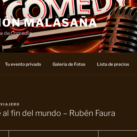
IÓN MALASAÑA
ow de Comedia
Tu evento privado
Galería de Fotos
Lista de precios
 VIAJERO
 al fin del mundo – Rubén Faura