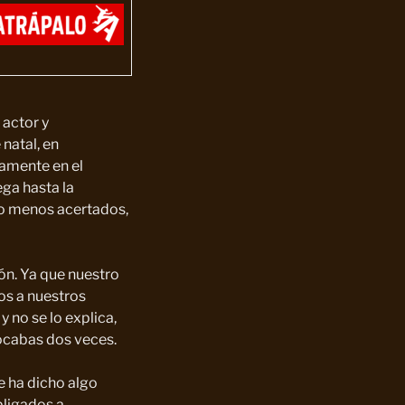
l actor y
natal, en
amente en el
ega hasta la
 o menos acertados,
ón. Ya que nuestro
os a nuestros
 no se lo explica,
ocabas dos veces.
e ha dicho algo
bligados a