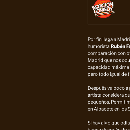
Por fin llega a Madri
humorista
Rubén F
comparación con ot
Madrid que nos ocu
capacidad máxima q
pero todo igual de f
Después va poco a p
artista considera q
pequeños. Permitimo
en Albacete en los
Si hay algo que odi
bueno después de un