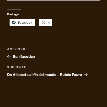
Partager :
Facebook
X
Navegación
Entrada
ANTERIOR
de
anterior:
Bonifacetico
entradas
Siguiente
SIGUIENTE
entrada
De Albacete al fin del mundo – Rubén Faura