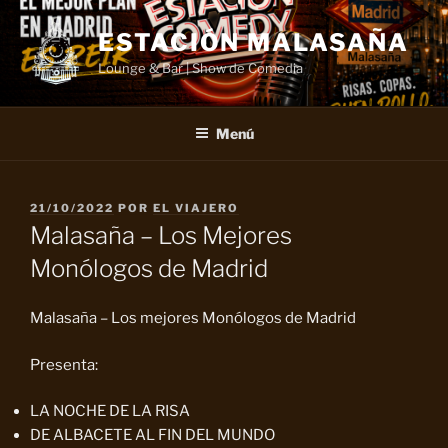
Saltar
al
ESTACIÓN MALASAÑA
contenido
Lounge & Bar | Show de Comedia
Menú
PUBLICADO
21/10/2022
POR
EL VIAJERO
EL
Malasaña – Los Mejores
Monólogos de Madrid
Malasaña – Los mejores Monólogos de Madrid
Presenta:
LA NOCHE DE LA RISA
DE ALBACETE AL FIN DEL MUNDO