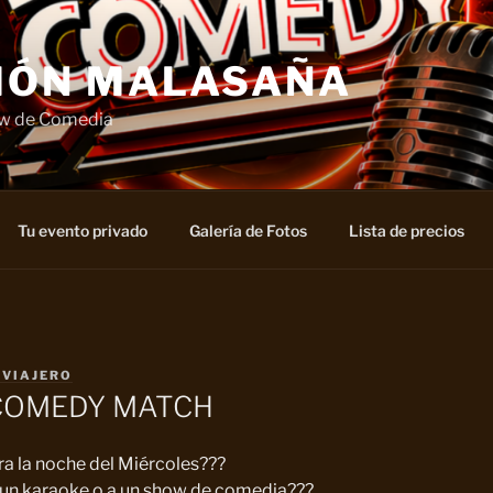
IÓN MALASAÑA
ow de Comedia
Tu evento privado
Galería de Fotos
Lista de precios
 VIAJERO
COMEDY MATCH
ra la noche del Miércoles???
 a un karaoke o a un show de comedia???