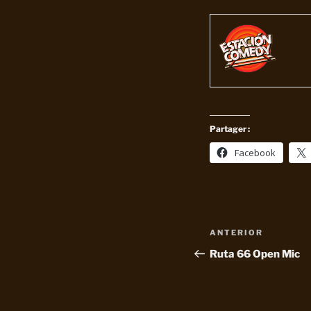
Partager :
Facebook
Navegación
Entrada
ANTERIOR
de
anterior:
Ruta 66 Open Mic
entradas