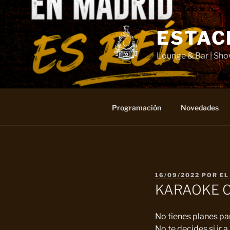
Saltar
al
contenido
ESTAC
Lounge & Bar | Sh
Programación
Novedades
PUBLICADO
16/09/2022
POR
EL
EL
KARAOKE 
No tienes planes pa
No te decides si ir