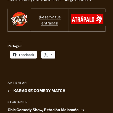
¡Reserva tus
entradas!
Partager :
Facebook
X
Navegación
Entrada
ANTERIOR
de
anterior:
KARAOKE COMEDY MATCH
entradas
Siguiente
SIGUIENTE
entrada
Chic Comedy Show, Estación Malasaña