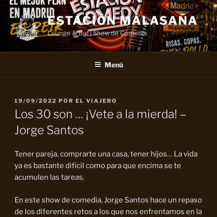
Saltar
al
ESTACIÓN MALASAÑA
contenido
Lounge & Bar | Show de Comedia
Menú
PUBLICADO
19/09/2022
POR
EL VIAJERO
EL
Los 30 son … ¡Vete a la mierda! –
Jorge Santos
Tener pareja, comprarte una casa, tener hijos… La vida
ya es bastante difícil como para que encima se te
acumulen las tareas.
En este show de comedia, Jorge Santos hace un repaso
de los diferentes retos a los que nos enfrentamos en la