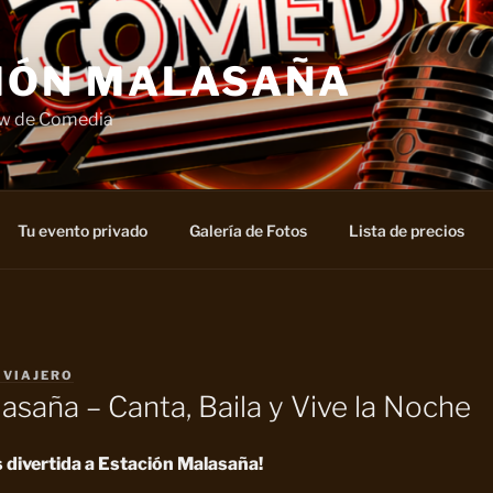
IÓN MALASAÑA
ow de Comedia
Tu evento privado
Galería de Fotos
Lista de precios
 VIAJERO
asaña – Canta, Baila y Vive la Noche
s divertida a Estación Malasaña!