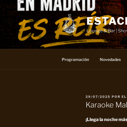
Saltar
al
contenido
ESTAC
Lounge & Bar | Sh
Programación
Novedades
PUBLICADO
29/07/2025
POR
EL
EL
Karaoke Mal
¡Llega la noche má