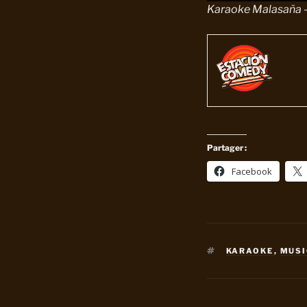
Karaoke Malasaña - 
Partager :
Facebook
ETIQUETAS
KARAOKE
,
MUS