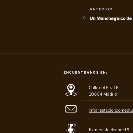
Navegación
Entrada
ANTERIOR
de
anterior:
Un Mancheguico de 
entradas
ENCUENTRANOS EN:
Calle del Pez 16
28004 Madrid
info@estacioncomedy.
fb.me/estacionpez16