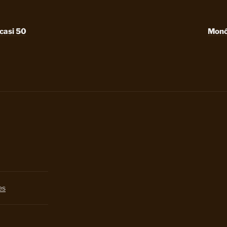
casi 50
Monó
es