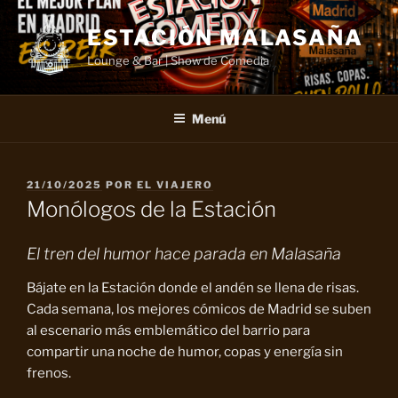
Saltar
al
ESTACIÓN MALASAÑA
contenido
Lounge & Bar | Show de Comedia
Menú
PUBLICADO
21/10/2025
POR
EL VIAJERO
EL
Monólogos de la Estación
El tren del humor hace parada en Malasaña
Bájate en la Estación donde el andén se llena de risas.
Cada semana, los mejores cómicos de Madrid se suben
al escenario más emblemático del barrio para
compartir una noche de humor, copas y energía sin
frenos.