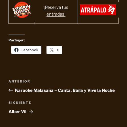
¡Reserva tus
entradas!
Partager :
Facebook
X
Navegación
Entrada
ANTERIOR
de
anterior:
Karaoke Malasaña – Canta, Baila y Vive la Noche
entradas
Siguiente
SIGUIENTE
entrada
Alber Vil